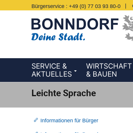
Bedienhilfe öffnen
Suche starten
Menü öffnen
zum Inhalt
zurück zum Seitenanfang
zu den Kontaktinformationen
zurück zur Startseite
|
Bürgerservice
Telefon
:
+49 (0) 77 03 93 80-0
Öffnungszeiten Montag von 08:00–12:00 U
SERVICE &
WIRTSCHAFT
AKTUELLES
& BAUEN
Leichte Sprache
Informationen für Bürger