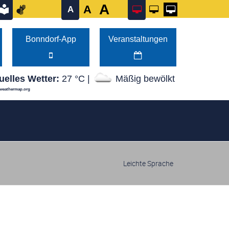
A
A
A
und 14:00–16:00 Uhr Mittwoch von 08:00–12:00 Uhr Don
Bonndorf-App
Veranstaltungen
uelles Wetter:
27 °C |
Mäßig bewölkt
weathermap.org
Leichte Sprache