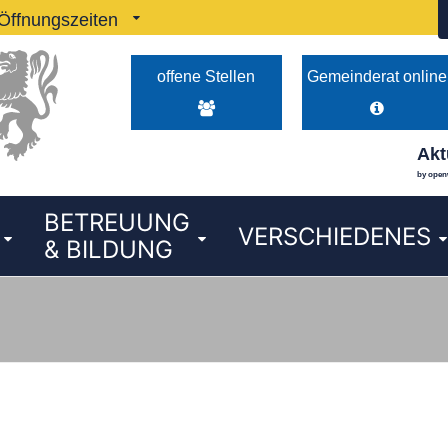
Öffnungszeiten
hr und 14:00–16:00 Uhr Dienstag von 08:00–12:00 Uhr 
offene Stellen
Gemeinderat online
Akt
by open
BETREUUNG
VERSCHIEDENES
& BILDUNG