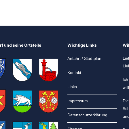
f und seine Ortsteile
Wichtige Links
Wi
Lie
Anfahrt / Stadtplan
Lie
Kontakt
Ich
Links
wil
Impressum
Die
Sch
Datenschutzerklärung
und
Sitemap