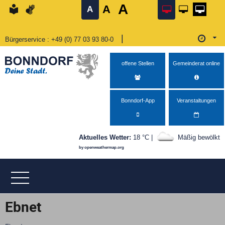
A
A
Bedienhilfe öffnen
Suche starten
Menü öffnen
zum Inhalt
zurück zum Seitenanfang
zu den Kontaktinformationen
zurück zur Startseite
A
|
Bürgerservice
Telefon
:
+49 (0) 77 03 93 80-0
Öffnu
Öffnungszeiten Montag von 08:00–12:00 Uhr und 14:0
offene Stellen
Gemeinderat online
Bonndorf-App
Veranstaltungen
Aktuelles Wetter:
18 °C |
Mäßig bewölkt
by openweathermap.org
Ebnet