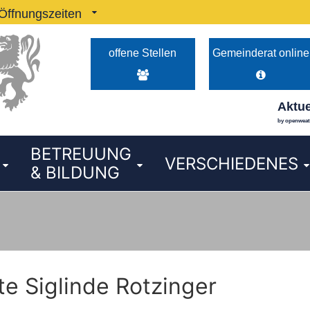
Öffnungszeiten
hr und 14:00–16:00 Uhr Dienstag von 08:00–12:00 Uhr 
offene Stellen
Gemeinderat online
Aktue
by openwea
BETREUUNG
VERSCHIEDENES
& BILDUNG
e Siglinde Rotzinger