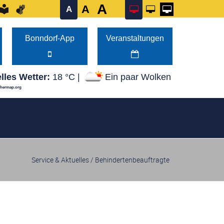
A
A
A
und 14:00–16:00 Uhr Mittwoch von 08:00–12:00 Uhr Don
Bonndorf-App
Veranstaltungen
lles Wetter:
18 °C |
Ein paar Wolken
thermap.org
Service & Aktuelles
/
Behindertenbeauftragte