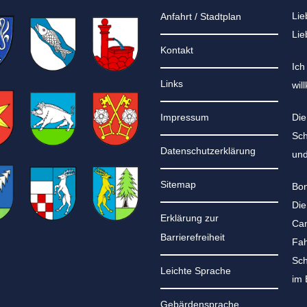
Lie
Anfahrt / Stadtplan
Lie
Kontakt
Ich
Links
wil
Impressum
Die
Sch
Datenschutzerklärung
und
Sitemap
Bon
Die
Erklärung zur
Can
Barrierefreiheit
Fah
Sch
Leichte Sprache
im 
Gebärdensprache