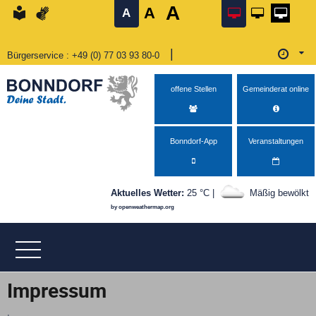
A
A
Bedienhilfe öffnen
Suche starten
Menü öffnen
zum Inhalt
zurück zum Seitenanfang
zu den Kontaktinformationen
zurück zur Startseite
A
|
Bürgerservice
Telefon
:
+49 (0) 77 03 93 80-0
Öffnu
Öffnungszeiten Montag von 08:00–12:00 Uhr und 14:0
offene Stellen
Gemeinderat online
Bonndorf-App
Veranstaltungen
Aktuelles Wetter:
25 °C |
Mäßig bewölkt
by openweathermap.org
Impressum