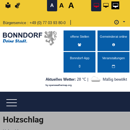
A
A
Bedienhilfe öffnen
Suche starten
Menü öffnen
zum Inhalt
zurück zum Seitenanfang
zu den Kontaktinformationen
zurück zur Startseite
A
|
Bürgerservice
Telefon
:
+49 (0) 77 03 93 80-0
Öffnu
Öffnungszeiten Montag von 08:00–12:00 Uhr und 14:0
offene Stellen
Gemeinderat online
Bonndorf-App
Veranstaltungen
Aktuelles Wetter:
28 °C |
Mäßig bewölkt
by openweathermap.org
Holzschlag