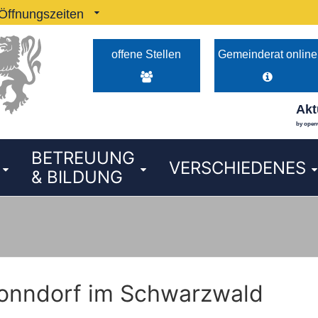
Öffnungszeiten
hr und 14:00–16:00 Uhr Dienstag von 08:00–12:00 Uhr 
offene Stellen
Gemeinderat online
Akt
by open
BETREUUNG
VERSCHIEDENES
& BILDUNG
onndorf im Schwarzwald