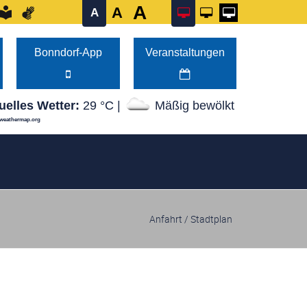
A
A
A
und 14:00–16:00 Uhr Mittwoch von 08:00–12:00 Uhr Don
Bonndorf-App
Veranstaltungen
uelles Wetter:
29 °C |
Mäßig bewölkt
weathermap.org
Anfahrt / Stadtplan