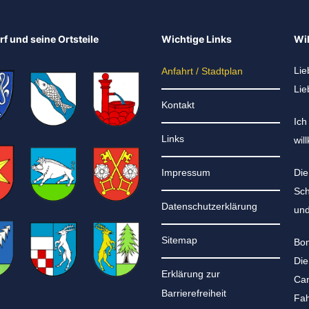
f und seine Ortsteile
Wichtige Links
Wi
Lie
Anfahrt / Stadtplan
Lie
Kontakt
Ich
Links
wil
Impressum
Die
Sch
Datenschutzerklärung
und
Sitemap
Bon
Die
Erklärung zur
Can
Barrierefreiheit
Fah