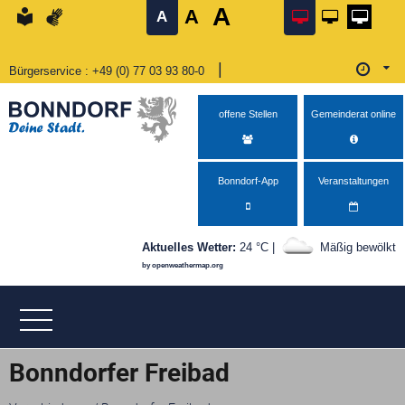
A
A
Bedienhilfe öffnen
Suche starten
Menü öffnen
zum Inhalt
zurück zum Seitenanfang
zu den Kontaktinformationen
zurück zur Startseite
A
|
Bürgerservice
Telefon
:
+49 (0) 77 03 93 80-0
Öffnu
Öffnungszeiten Montag von 08:00–12:00 Uhr und 14:0
offene Stellen
Gemeinderat online
Bonndorf-App
Veranstaltungen
Aktuelles Wetter:
24 °C |
Mäßig bewölkt
by openweathermap.org
Bonndorfer Freibad